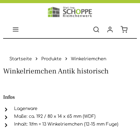
Zum Hauptinhalt springen
Warenko
Startseite
Produkte
Winkelriemchen
Winkelriemchen Antik historisch
Bildergalerie überspringen
Infos
Lagerware
Maße: ca. 192 / 80 x 14 x 65 mm (WDF)
Inhalt: 1lfm = 13 Winkelriemchen (12-15 mm Fuge)