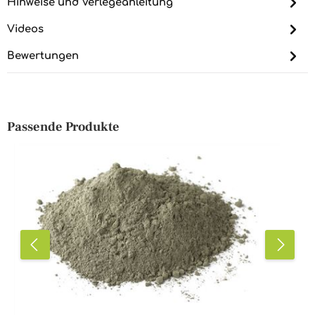
Hinweise und Verlegeanleitung
Videos
Bewertungen
Passende Produkte
Produktgalerie überspringen