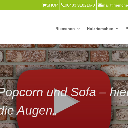
SHOP
06483 918216-0
mail@riemche
Riemchen
Holzriemchen
P
 Popcorn und Sofa – hier
die Augen„