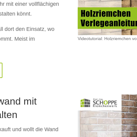
hr mit einer vollflächigen
talten könnt.
ll dort den Einsatz, wo
ommt. Meist im
Videotutorial: Holzriemchen vol
wand mit
lten
kauft und wollt die Wand