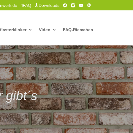
nwerk.de
FAQ
Downloads
flasterklinker
Video
FAQ-Riemchen
 gibt´s