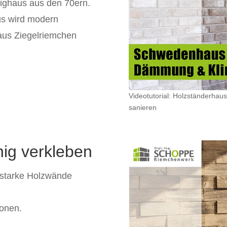
tighaus aus den 70ern.
us wird modern
aus Ziegelriemchen
Videotutorial: Holzständerh
sanieren
hig verkleben
rstarke Holzwände
ionen.