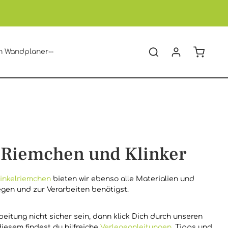
Warenko
n Wandplaner--
 Riemchen und Klinker
inkelriemchen
bieten wir ebenso alle Materialien und
gen und zur Verarbeiten benötigst.
rbeitung nicht sicher sein, dann klick Dich durch unseren
 diesem findest du hilfreiche
Verlegeanleitungen
, Tipps und