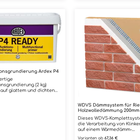
mit flachem Hals und
wird mit diesem Fugenblech
Griff zur Herstellung einer
Fugenkelle in die Fuge eing
Rostfrei 280 x 190 mm. Nähere
12mm Fuge empfehlen wir
Informationen finden Sie a
Fugenkelle, damit der
der Rubrik Verarbeitung mit
 leicht in die Fuge
 und verdichtet werden
der Rubrik Verarbeitung mit
ionsgrundierung Ardex P4
ertige
onsgrundierung (2 kg)
auf glattem und dichten
 Als Grundanstrich beim
r Riemchen auf kritischen
WDVS Dämmsystem für Rie
n wie z.B. Holz,
Holzwolledämmung 200mm
, OSB, Beton, Fliesen,
Dieses WDVS-Komplettsyste
ge,
die Verarbeitung von Klink
chtungen Ideal in
auf einem Wärmedämm-
n mit unserem Klebemörtel.
Verbundsystem (WDVS) aus
reie, weiße
Varianten ab
67,36 €