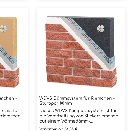
 und einer
22,23mm Maximale Drehzahl: U/Min.
ebracht.
12.220 Ideal für die Bearbeitung
(Zuschnitt) unserer Backstein- und
uch unter
Klinkerriemchen!
 Vollfugen!
mchen -
WDVS Dämmsystem für Riemchen -
Styropor 80mm
m ist für
Dieses WDVS-Komplettsystem ist für
erriemchen
die Verarbeitung von Klinkerriemchen
auf einem Wärmedämm-
gelegt und
Verbundsystem (WDVS) ausgelegt und
Varianten ab
34,88 €