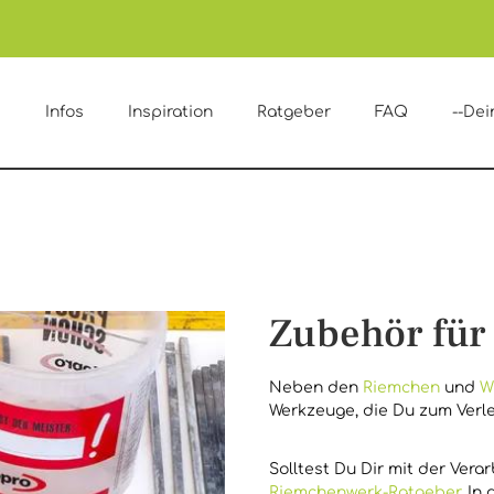
e
Infos
Inspiration
Ratgeber
FAQ
--Dei
Zubehör für
Neben den
Riemchen
und
W
Werkzeuge, die Du zum Verle
Solltest Du Dir mit der Vera
Riemchenwerk-Ratgeber
. In