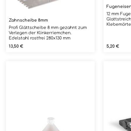
gestrichen werden. Ein nachträgliches
gestrichen 
Fugeneisen
Vollfugen kann dadurch entfallen.
Vollfugen k
12 mm Fuge
Glattstreic
Zahnscheibe 8mm
Klebemörtels. Nach dem Anzie
Profi Glättscheibe 8 mm gezahnt zum
Klebemörtel
Verlegen der Klinkerriemchen.
Fugeneisen 
Edelstahl rostfrei 280x130 mm
Fugeneisen 
der Verlegu
Regulärer Preis:
Regulärer Pr
13,50 €
5,20 €
verwendet. Speziell bei Verwendung
der Verlege
Verlegeeise