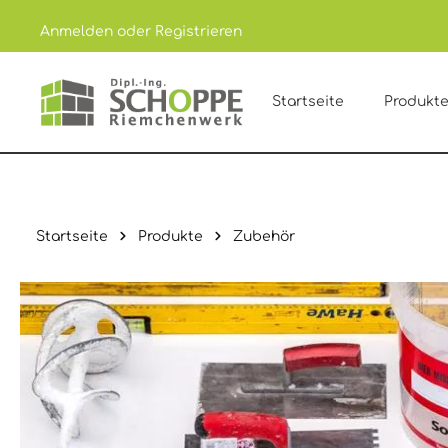
Anmelden
oder
Registrieren
um Hauptinhalt springen
Zur Hauptnavigation springen
Startseite
Produkt
Startseite
Produkte
Zubehör