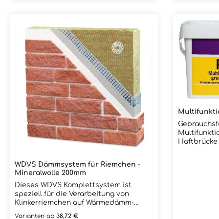
Klebemörtel bei Mischmauerwerk und
Fugenkelle 
Betonuntergründen. Bei normalen
lackiertem 
Untergründen (Putz, etc.) kann der
Vollfuge. Länge: 170mm Breite: 10mm
Klebemörtel auch ohne die
(Bei einer 
Grundierung verwendet werden.
eine 10 mm 
Lösemittelfrei Gebinde: 1L Dose / 5L
Fugenmörtel
Eimer / 10L Eimer / 20L Eimer
eingebracht
Materialbedarf: Je nach Untergrund
kann) Nähere Informationen finden Sie
30-300 g/m² Betonuntergrund: 200 g/m²
auch unter 
Mischmauerwerk: 50 g/m²
Vollfugen!
Multifunkt
Gebrauchsf
Multifunkti
Haftbrücke 
Untergrund.
Verlegen de
WDVS Dämmsystem für Riemchen -
Untergründe
Mineralwolle 200mm
Spanplatten
Dieses WDVS Komplettsystem ist
Plattenbelä
speziell für die Verarbeitung von
Kunstoffbeschi
Klinkerriemchen auf Wärmedämm-
Kombinatio
Verbundsystemen (WDVS) konzipiert.
Lösemittelf
Varianten ab
38,72 €