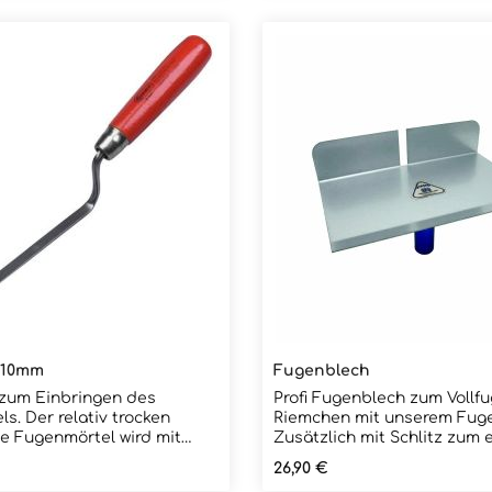
 10mm
Fugenblech
 zum Einbringen des
Profi Fugenblech zum Vollf
s. Der relativ trocken
Riemchen mit unserem Fuge
e Fugenmörtel wird mit
Zusätzlich mit Schlitz zum 
enkelle und dem
Verfugen der Stoßfugen. Der relativ
eis:
Regulärer Preis:
26,90 €
in die Fuge eingebracht.
trockene angemischte Fug