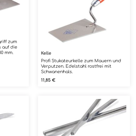
riff zum
 auf die
 x 130 mm.
Kelle
Profi Stukateurkelle zum Mauern und
Verputzen. Edelstahl rostfrei mit
Schwanenhals.
Regulärer Preis:
11,85 €