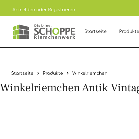
Anmelden
oder
Registrieren
um Hauptinhalt springen
Zur Hauptnavigation springen
Startseite
Produkt
Startseite
Produkte
Winkelriemchen
Winkelriemchen Antik Vinta
Bildergalerie überspringen