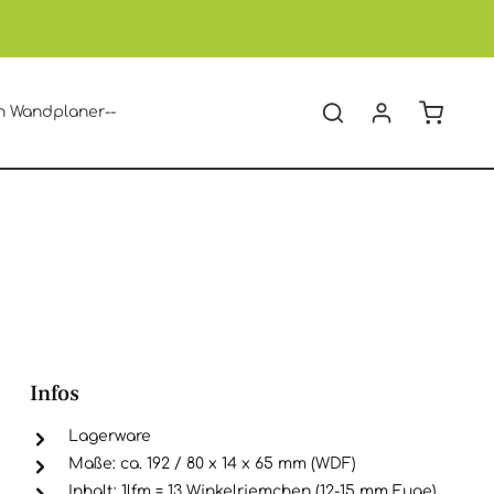
Warenko
n Wandplaner--
Infos
Lagerware
Maße: ca. 192 / 80 x 14 x 65 mm (WDF)
Inhalt: 1lfm = 13 Winkelriemchen (12-15 mm Fuge)