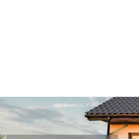
Sieh diesen Stein virtuell an deiner Wand! KI-Wandplaner start