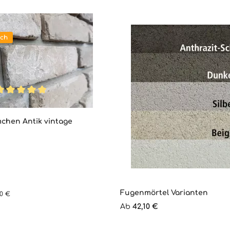
ich
urchschnittliche Bewertung von 5 von 5 Sternen
chen Antik vintage
Fugenmörtel Varianten
00 €
s:
Regulärer Preis:
Ab
42,10 €