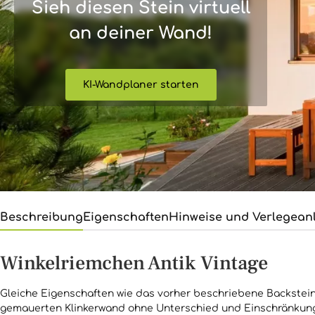
Sieh diesen Stein virtuell
an deiner Wand!
KI-Wandplaner starten
Beschreibung
Eigenschaften
Hinweise und Verlegean
Winkelriemchen Antik Vintage
Gleiche Eigenschaften wie das vorher beschriebene Backsteinri
gemauerten Klinkerwand ohne Unterschied und Einschränkun