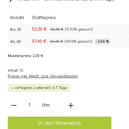
Anzahl
Staffelpreis
53,30 €
63,40 €
(15.93% gespart)
Bis
39
51,40 €
-3,56 %
63,40 €
(18.93% gespart)
Ab
40
Musterpreis:
2,00 €
Inhalt:
13
Preise inkl. MwSt. zzgl. Versandkosten
verfügbar, Lieferzeit: 3-7 Tage
Produkt Anzahl: Gib den gewünsch
lfm
In den Warenkorb