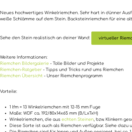
Neues hochwertiges Winkelriemchen. Sehr hart in dünner Ausfü
weiße Schlämme auf dem Stein. Backsteinriemchen für eine al
Sehe den Stein realistisch an deiner Wand:
virtueller Rie
Weitere Informationen:
Riemchen Bildergalerie
- Tolle Bilder und Projekte
Riemchen-Ratgeber
- Tipps und Tricks rund ums Riemchen
Riemchen Übersicht
- Unser Riemchenprogramm
Vorteile:
1 lfm = 13 Winkelriemchen mit 12-15 mm Fuge
Maße:
WDF ca. 192/80x14x65 mm (B/LxTxH)
Winkelriemchen, die aus
echten Steinen
, bzw. Klinkern ge
Diese Sorte ist auch als Riemchen verfügbar. Siehe dazu u
Die Riemchen sind für Innen und Außen geeignet, bei ca. 1