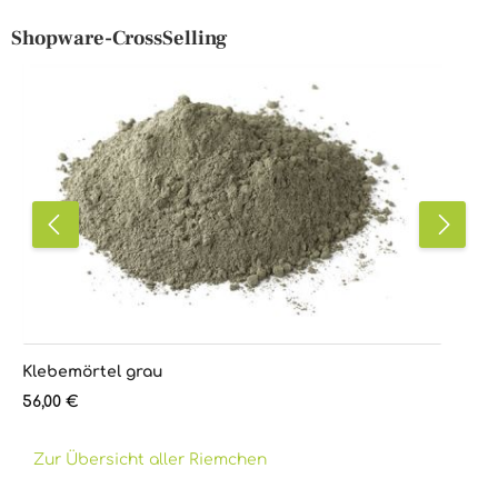
Shopware-CrossSelling
Produktgalerie überspringen
Klebemörtel grau
Regulärer Preis:
56,00 €
Zur Übersicht aller Riemchen