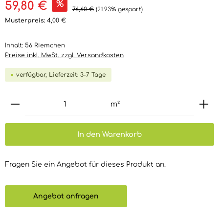
%
59,80 €
Regulärer Preis:
76,60 €
(21.93% gespart)
Musterpreis:
4,00 €
Inhalt:
56 Riemchen
Preise inkl. MwSt. zzgl. Versandkosten
verfügbar, Lieferzeit: 3-7 Tage
Produkt Anzahl: Gib den gewünschten Wert ein 
m²
In den Warenkorb
Fragen Sie ein Angebot für dieses Produkt an.
Angebot anfragen