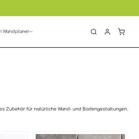
Warenko
n Wandplaner--
ndes Zubehör für natürliche Wand- und Bodengestaltungen.