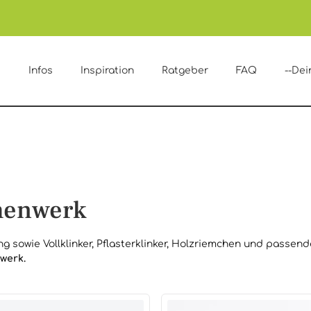
e
Infos
Inspiration
Ratgeber
FAQ
--Dei
henwerk
g sowie Vollklinker, Pflasterklinker, Holzriemchen und passe
werk.