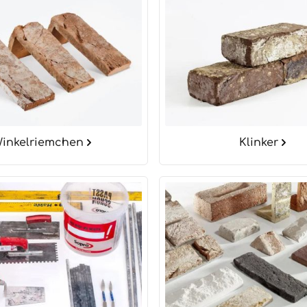
inkelriemchen
Klinker