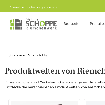
Anmelden
oder
Registrieren
um Hauptinhalt springen
Zur Hauptnavigation springen
Startseite
Produkt
Startseite
Produkte
Produktwelten von Riemc
Klinkerriemchen und Winkelriemchen aus eigener Herstellun
Entdecke die verschiedenen Produktwelten von Riemchen
Kategoriegalerie überspringen