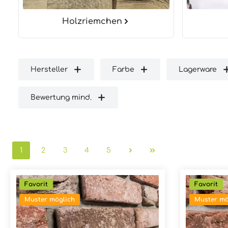
Holzriemchen
Hersteller
Farbe
Lagerware
Bewertung mind.
1
2
3
4
5
Seite
Seite
Seite
Seite
Seite
Favorit
Favorit
Muster möglich
Muster mö