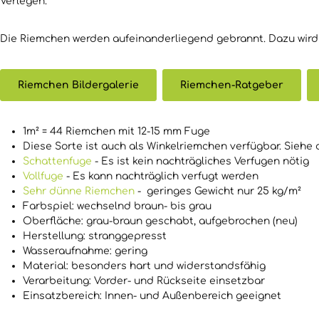
Verlegen.
Die Riemchen werden aufeinanderliegend gebrannt. Dazu wird
Riemchen Bildergalerie
Riemchen-Ratgeber
1m² = 44 Riemchen mit 12-15 mm Fuge
Diese Sorte ist auch als Winkelriemchen verfügbar. Siehe 
Schattenfuge
- Es ist kein nachträgliches Verfugen nötig
Vollfuge
- Es kann nachträglich verfugt werden
Sehr dünne Riemchen
- geringes Gewicht nur 25 kg/m²
Farbspiel: wechselnd braun- bis grau
Oberfläche: grau-braun geschabt, aufgebrochen (neu)
Herstellung: stranggepresst
Wasseraufnahme: gering
Material: besonders hart und widerstandsfähig
Verarbeitung: Vorder- und Rückseite einsetzbar
Einsatzbereich: Innen- und Außenbereich geeignet