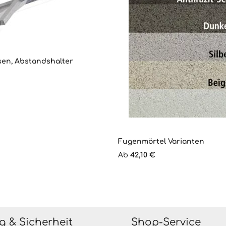
sen, Abstandshalter
Fugenmörtel Varianten
s:
Regulärer Preis:
Ab
42,10 €
g & Sicherheit
Shop-Service