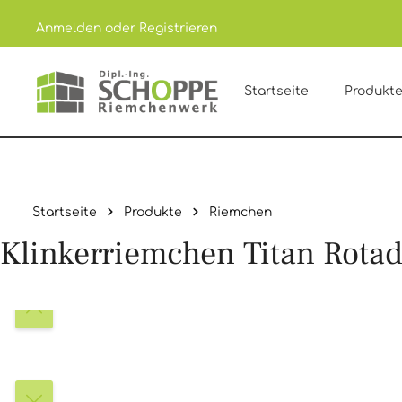
Anmelden
oder
Registrieren
um Hauptinhalt springen
Zur Hauptnavigation springen
Startseite
Produkt
Startseite
Produkte
Riemchen
Klinkerriemchen Titan Rotad
Bildergalerie überspringen