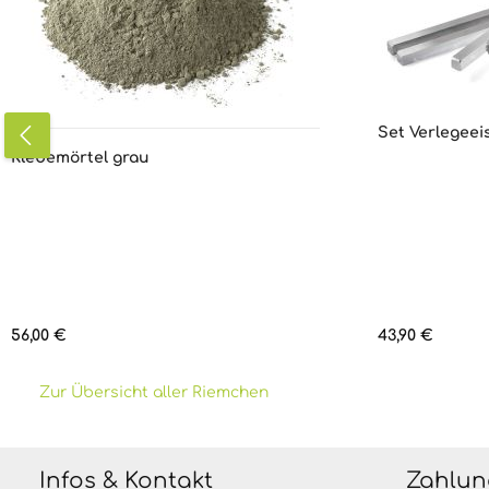
Set Verlegeei
Klebemörtel grau
Regulärer Preis:
Regulärer Prei
56,00 €
43,90 €
Zur Übersicht aller Riemchen
Infos & Kontakt
Zahlun