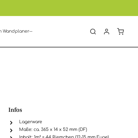
Warenko
n Wandplaner--
Infos
Lagerware
Maße: ca. 365 x 14 x 52 mm (DF)
Inhalt: 1m² = 44 Riemchen (12-15 mm Fuge)