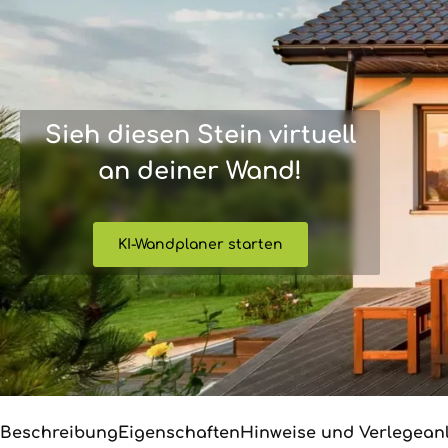
Sieh diesen Stein virtuell
an deiner Wand!
KI-Wandplaner starten
Beschreibung
Eigenschaften
Hinweise und Verlegean