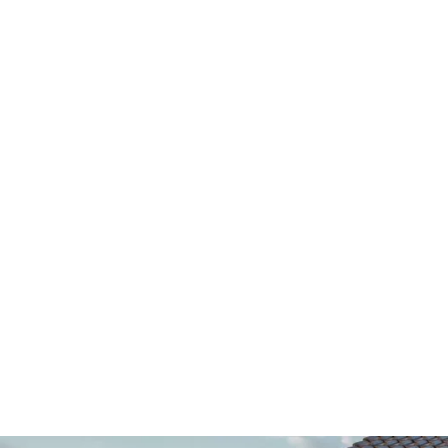
Sieh diesen Stein virtuell an deiner Wand! KI-Wandplaner start