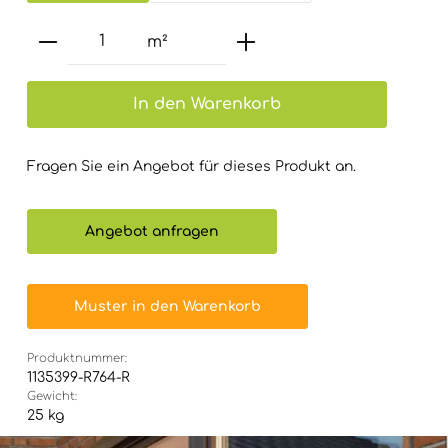
Produkt Anzahl: Gib den gewünsch
m²
In den Warenkorb
Fragen Sie ein Angebot für dieses Produkt an.
Angebot anfragen
Muster in den Warenkorb
Produktnummer:
1135399-R764-R
Gewicht:
25 kg