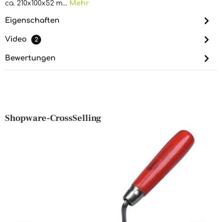
ca. 210x100x52 m…
Mehr
Eigenschaften
Video
2
Bewertungen
Shopware-CrossSelling
Produktgalerie überspringen