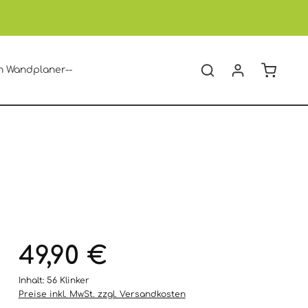
Warenko
n Wandplaner--
49,90 €
Inhalt:
56 Klinker
Preise inkl. MwSt. zzgl. Versandkosten