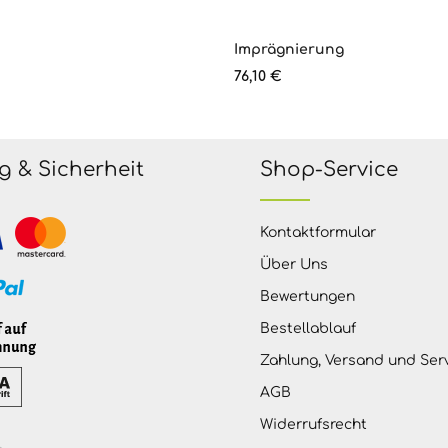
Imprägnierung
s:
Regulärer Preis:
76,10 €
g & Sicherheit
Shop-Service
Kontaktformular
Über Uns
Bewertungen
Bestellablauf
Zahlung, Versand und Ser
AGB
Widerrufsrecht