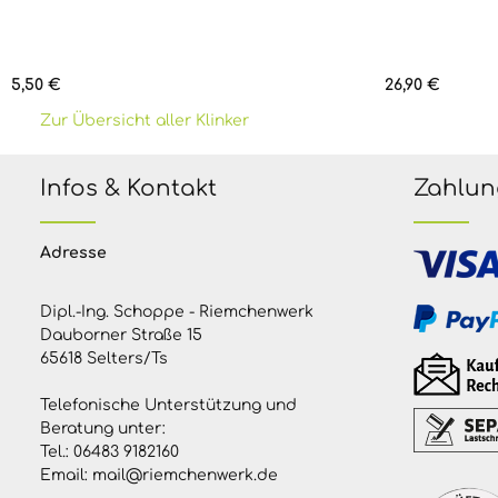
Regulärer Preis:
Regulärer Prei
5,50 €
26,90 €
Zur Übersicht aller Klinker
Infos & Kontakt
Zahlun
Adresse
Dipl.-Ing. Schoppe - Riemchenwerk
Dauborner Straße 15
65618 Selters/Ts
Telefonische Unterstützung und
Beratung unter:
Tel.:
06483 9182160
Email:
mail@riemchenwerk.de