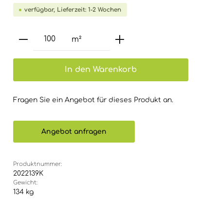
verfügbar, Lieferzeit: 1-2 Wochen
Produkt Anzahl: Gib den gewünsch
m²
In den Warenkorb
Fragen Sie ein Angebot für dieses Produkt an.
Angebot anfragen
Produktnummer:
2022139K
Gewicht:
134 kg