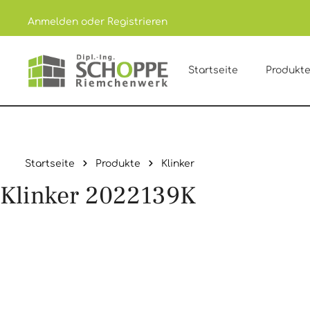
Anmelden
oder
Registrieren
um Hauptinhalt springen
Zur Hauptnavigation springen
Startseite
Produkt
Startseite
Produkte
Klinker
Klinker 2022139K
Bildergalerie überspringen