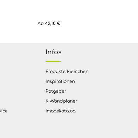
Regulärer Preis:
Ab
42,10 €
Infos
Produkte Riemchen
Inspirationen
Ratgeber
KI-Wandplaner
vice
Imagekatalog