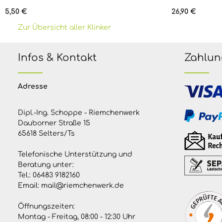
Regulärer Preis:
Regulärer Prei
5,50 €
26,90 €
Zur Übersicht aller Klinker
Infos & Kontakt
Zahlun
Adresse
Dipl.-Ing. Schoppe - Riemchenwerk
Dauborner Straße 15
65618 Selters/Ts
Telefonische Unterstützung und
Beratung unter:
Tel.:
06483 9182160
Email:
mail@riemchenwerk.de
Öffnungszeiten:
Montag - Freitag, 08:00 - 12:30 Uhr