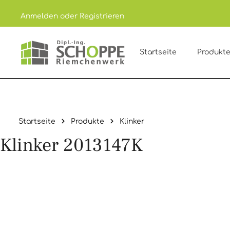
Anmelden
oder
Registrieren
um Hauptinhalt springen
Zur Hauptnavigation springen
Startseite
Produkt
Startseite
Produkte
Klinker
Klinker 2013147K
Bildergalerie überspringen