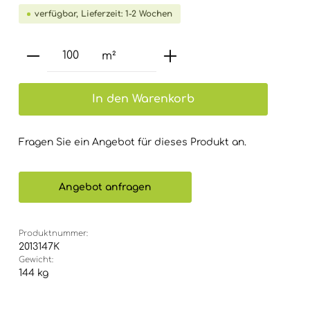
verfügbar, Lieferzeit: 1-2 Wochen
Produkt Anzahl: Gib den gewünsch
m²
In den Warenkorb
Fragen Sie ein Angebot für dieses Produkt an.
Angebot anfragen
Produktnummer:
2013147K
Gewicht:
144 kg