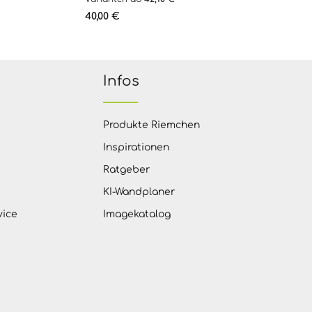
Regulärer Preis:
40,00 €
Infos
Produkte Riemchen
Inspirationen
Ratgeber
KI-Wandplaner
vice
Imagekatalog