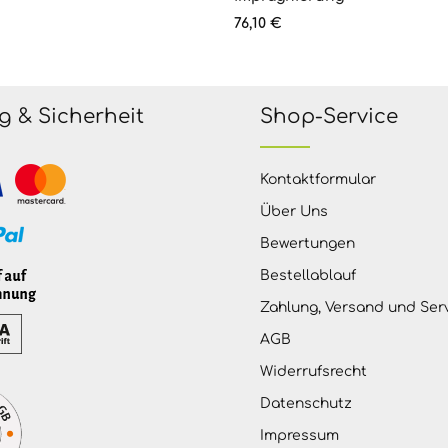
s:
Regulärer Preis:
76,10 €
g & Sicherheit
Shop-Service
Kontaktformular
Über Uns
Bewertungen
Bestellablauf
Zahlung, Versand und Ser
AGB
Widerrufsrecht
Datenschutz
Impressum